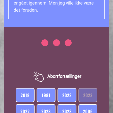
er gået igennem. Men jeg ville ikke være
det foruden.
Item
1
of
Abortfortællinger
1
2019
1981
2023
2023
2022
2023
2023
2006