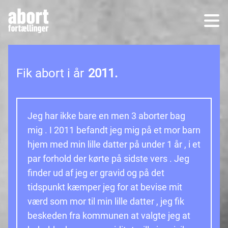
Fik abort i år
2011.
Jeg har ikke bare en men 3 aborter bag
mig . I 2011 befandt jeg mig på et mor barn
hjem med min lille datter på under 1 år , i et
par forhold der kørte på sidste vers . Jeg
finder ud af jeg er gravid og på det
tidspunkt kæmper jeg for at bevise mit
værd som mor til min lille datter , jeg fik
beskeden fra kommunen at valgte jeg at