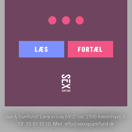
LÆS
FORTÆL
Sex & Samfund. Lergravsvej 63, 2. sal. 2300 København S.
Tlf. 33 93 10 10. Mail:
info@sexogsamfund.dk