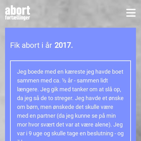
Fik abort i år
2017.
Jeg boede med en kæreste jeg havde boet
sammen med ca. ½ år - sammen lidt
længere. Jeg gik med tanker om at slå op,
da jeg så de to streger. Jeg havde et ønske
om børn, men ønskede det skulle være
med en partner (da jeg kunne se på min
mor hvor svært det var at være alene). Jeg
var i 9 uge og skulle tage en beslutning - og