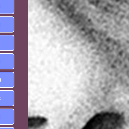
0
8
1
8
0
3
0