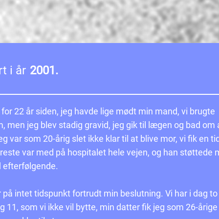
t i år
2001.
 for 22 år siden, jeg havde lige mødt min mand, vi brugte
 men jeg blev stadig gravid, jeg gik til lægen og bad om 
eg var som 20-årig slet ikke klar til at blive mor, vi fik en ti
este var med på hospitalet hele vejen, og han støttede 
d efterfølgende.
 på intet tidspunkt fortrudt min beslutning. Vi har i dag to
g 11, som vi ikke vil bytte, min datter fik jeg som 26-årige