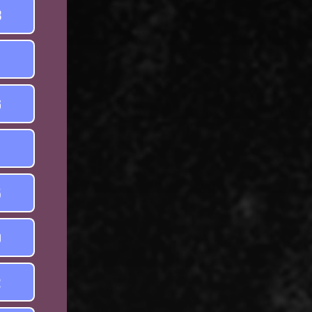
3
1
6
1
5
9
2