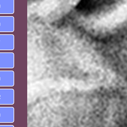
9
9
7
1
9
2
9