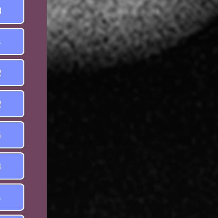
8
4
2
2
5
8
4