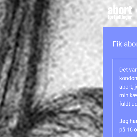
Fik abor
Det var
kondom,
abort, j
min kær
fuldt u
Jeg har
på 16 o