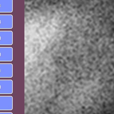
8
8
0
0
9
0
1