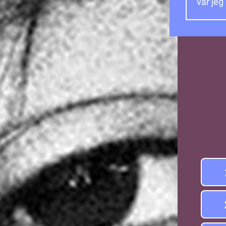
var jeg
Item
1
of
1