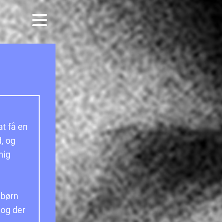
at få en
d, og
mig
 børn
 og der