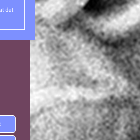
at det
3