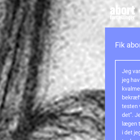
Fik abor
Jeg va
jeg hav
kvalme 
bekræft
testen 
det”. J
lægen 
i det j