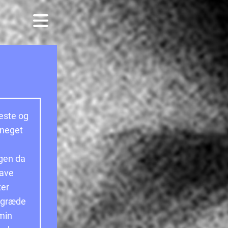
este og
 neget
ægen da
have
ter
t græde
 min