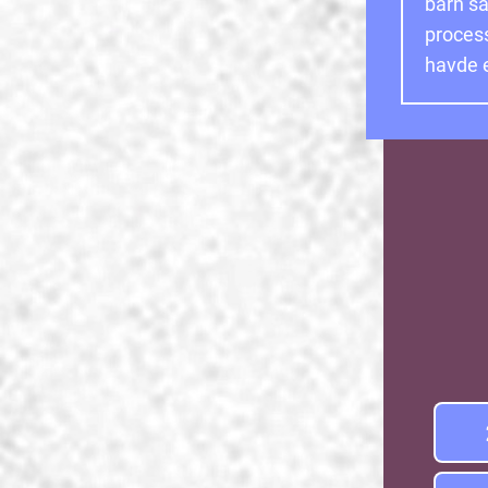
barn s
process
havde e
Item
1
of
1