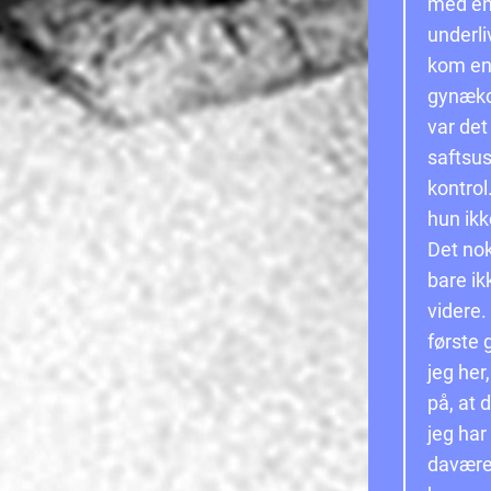
med en
underli
kom en 
gynæko
var det
saftsus
kontrol
hun ikk
Det nok
bare ik
videre.
første 
jeg her
på, at 
jeg har
daværen