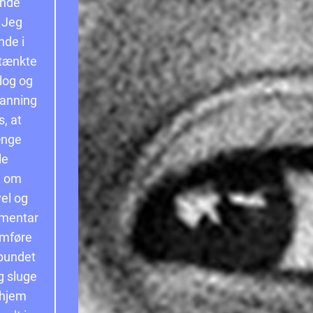
ende
 Jeg
nde i
, tænkte
olog og
canning
s, at
længe
le
e om
vel og
mmentar
emføre
rbundet
g sluge
 hjem