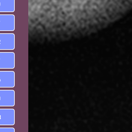
9
7
2
7
4
0
3