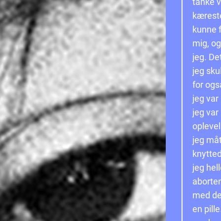
tanke v
kæreste
kunne fa
mig, og
jeg. De
jeg sku
for ogs
jeg var
jeg var
opleve
jeg måt
knytted
jeg hel
aborten
med det
en pill