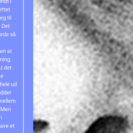
ndt i
ettet
g til
 Det
orde så
l
gen at
ning.
t det
me
 hele ud
idder
 mellem
. Men
n
have et