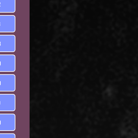
2
8
8
0
0
9
0