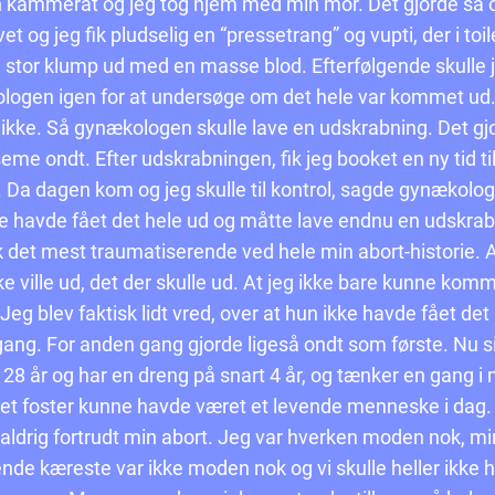
 kammerat og jeg tog hjem med min mor. Det gjorde så o
vet og jeg fik pludselig en “pressetrang” og vupti, der i toil
stor klump ud med en masse blod. Efterfølgende skulle je
logen igen for at undersøge om det hele var kommet ud.
 ikke. Så gynækologen skulle lave en udskrabning. Det gj
eme ondt. Efter udskrabningen, fik jeg booket en ny tid ti
. Da dagen kom og jeg skulle til kontrol, sagde gynækolo
e havde fået det hele ud og måtte lave endnu en udskrab
 det mest traumatiserende ved hele min abort-historie. A
ke ville ud, det der skulle ud. At jeg ikke bare kunne kom
 Jeg blev faktisk lidt vred, over at hun ikke havde fået det
gang. For anden gang gjorde ligeså ondt som første. Nu s
, 28 år og har en dreng på snart 4 år, og tænker en gang i
det foster kunne havde været et levende menneske i dag
 aldrig fortrudt min abort. Jeg var hverken moden nok, mi
de kæreste var ikke moden nok og vi skulle heller ikke 