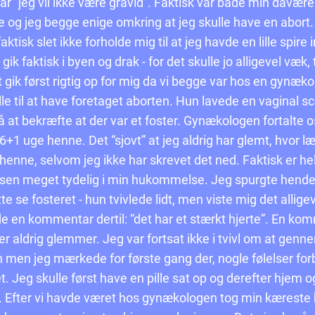
ar “jeg vil ikke være gravid”. Faktisk var både min davær
 og jeg begge enige omkring at jeg skulle have en abort.
ktisk slet ikke forholde mig til at jeg havde en lille spire i
 gik faktisk i byen og drak - for det skulle jo alligevel væk
t gik først rigtig op for mig da vi begge var hos en gynæk
lle til at have foretaget aborten. Hun lavede en vaginal s
å at bekræfte at der var et foster. Gynækologen fortalte o
 6+1 uge henne. Det “sjovt” at jeg aldrig har glemt, hvor 
 henne, selvom jeg ikke har skrevet det ned. Faktisk er he
lsen meget tydelig i min hukommelse. Jeg spurgte hend
te se fosteret - hun tvivlede lidt, men viste mig det allige
e en kommentar dertil: “det har et stærkt hjerte”. En ko
ler aldrig glemmer. Jeg var fortsat ikke i tvivl om at genn
 men jeg mærkede for første gang der, nogle følelser fo
. Jeg skulle først have en pille sat op og derefter hjem o
e. Efter vi havde været hos gynækologen tog min kæreste