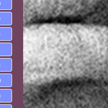
6
0
8
1
8
0
3