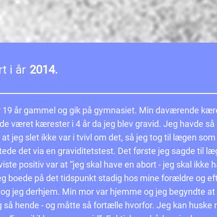
t i år
2014.
r 19 år gammel og gik på gymnasiet. Min daværende kær
de været kærester i 4 år da jeg blev gravid. Jeg havde så
at jeg slet ikke var i tvivl om det, så jeg tog til lægen som
ede det via en graviditetstest. Det første jeg sagde til l
viste positiv var at “jeg skal have en abort - jeg skal ikke 
eg boede på det tidspunkt stadig hos mine forældre og ef
tog jeg derhjem. Min mor var hjemme og jeg begyndte a
eg så hende - og måtte så fortælle hvorfor. Jeg kan huske